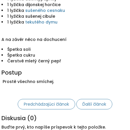
1 lyžička dijonskej horčice
1 lyžička
sušeného cesnaku
1 lyžička sušenej cibule
1 lyžička
tekutého dymu
A na závěr něco na dochucení
Špetka soli
Špetka cukru
Čerstvě mletý černý pepř
Postup
Prostě všechno smíchej.
Predchádzajúci článok
Ďalší článok
Diskusia (0)
Buďte prvý, kto napíše príspevok k tejto položke.