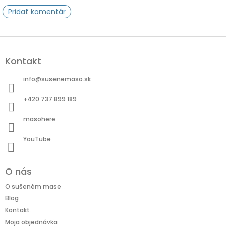
Pridať komentár
Z
á
Kontakt
p
ä
info
@
susenemaso.sk
t
i
+420 737 899 189
e
masohere
YouTube
O nás
O sušeném mase
Blog
Kontakt
Moja objednávka