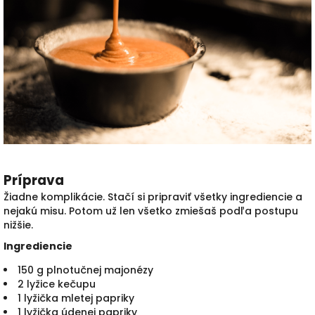
Príprava
Žiadne komplikácie. Stačí si pripraviť všetky ingrediencie a
nejakú misu. Potom už len všetko zmiešaš podľa postupu
nižšie.
Ingrediencie
150 g plnotučnej majonézy
2 lyžice kečupu
1 lyžička mletej papriky
1 lyžička údenej papriky