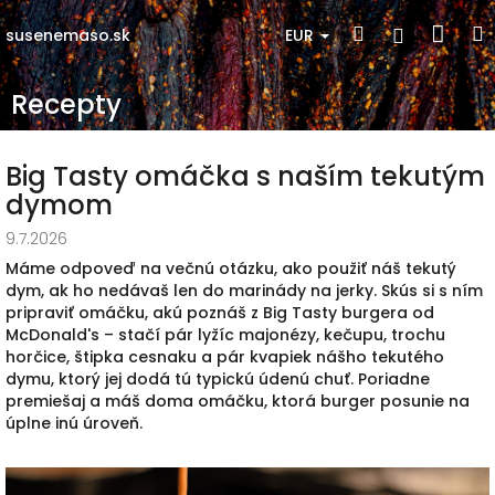
Prejsť
Nák
Hľadať
Prihlásen
na
EUR
susenemaso.sk
obsah
koší
Recepty
Big Tasty omáčka s naším tekutým
dymom
9.7.2026
Máme odpoveď na večnú otázku, ako použiť náš tekutý
dym, ak ho nedávaš len do marinády na jerky. Skús si s ním
pripraviť omáčku, akú poznáš z Big Tasty burgera od
McDonald's – stačí pár lyžíc majonézy, kečupu, trochu
horčice, štipka cesnaku a pár kvapiek nášho tekutého
dymu, ktorý jej dodá tú typickú údenú chuť. Poriadne
premiešaj a máš doma omáčku, ktorá burger posunie na
úplne inú úroveň.