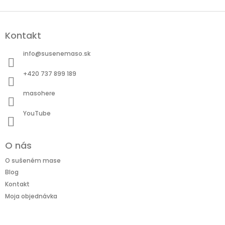
Z
á
Kontakt
p
ä
info
@
susenemaso.sk
t
i
+420 737 899 189
e
masohere
YouTube
O nás
O sušeném mase
Blog
Kontakt
Moja objednávka