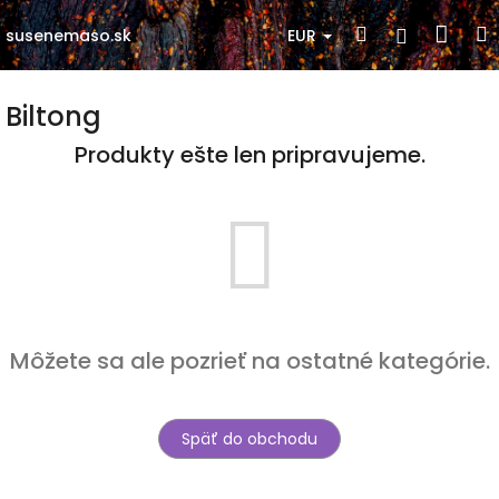
Prejsť
Nák
Hľadať
Prihlásen
na
EUR
susenemaso.sk
obsah
koší
Biltong
Produkty ešte len pripravujeme.
Môžete sa ale pozrieť na ostatné kategórie.
Späť do obchodu