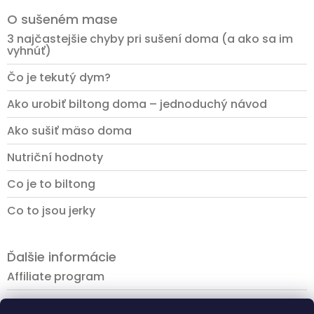
O sušeném mase
3 najčastejšie chyby pri sušení doma (a ako sa im
vyhnúť)
Čo je tekutý dym?
Ako urobiť biltong doma – jednoduchý návod
Ako sušiť mäso doma
Nutriční hodnoty
Co je to biltong
Co to jsou jerky
Ďalšie informácie
Affiliate program
Platba a doprava