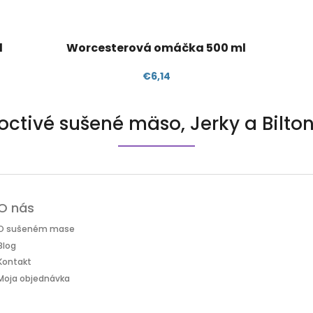
l
Worcesterová omáčka 500 ml
€6,14
octivé sušené mäso, Jerky a Bilto
O nás
O sušeném mase
Blog
Kontakt
Moja objednávka