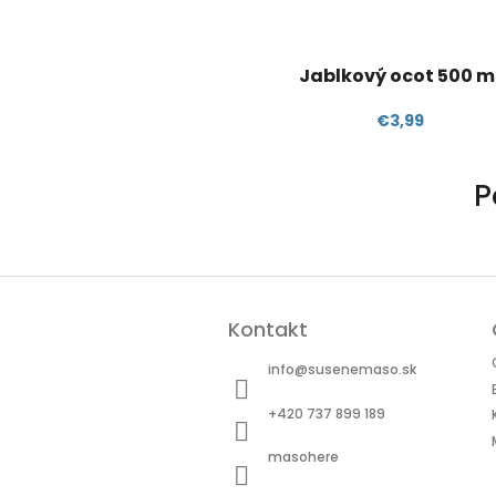
Jablkový ocot 500 m
€3,99
P
Z
á
Kontakt
p
ä
info
@
susenemaso.sk
t
i
+420 737 899 189
e
masohere