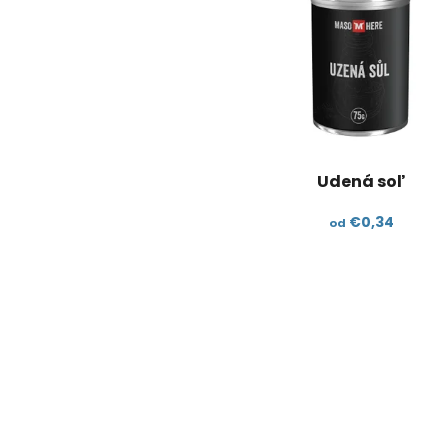
Udená soľ
€0,34
od