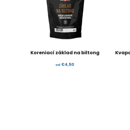
Koreniací základ na biltong
Kvapa
€4,50
od