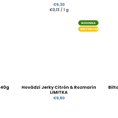
€5,30
Jednotková
€0,13 / 1 g
cena:
NOVINKA
BESTSELLER
 40g
Hovädzí Jerky Citrón & Rozmarín
Bilt
LIMITKA
€5,60