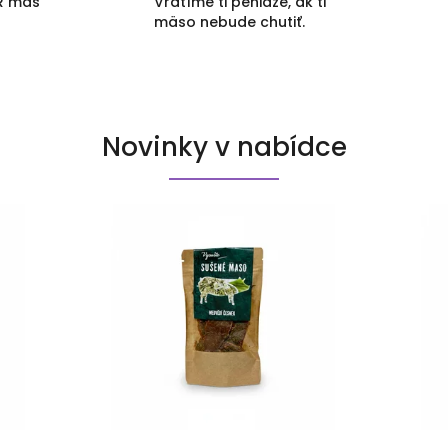
UR máš
Vrátíme ti peniaze, ak ti
mäso nebude chutiť.
Novinky v nabídce