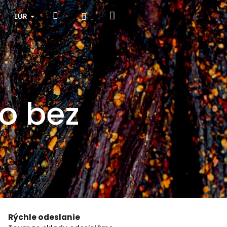
Nákupný
Hľadať
Prihlásenie
EUR
košík
o bez
Rýchle odeslanie