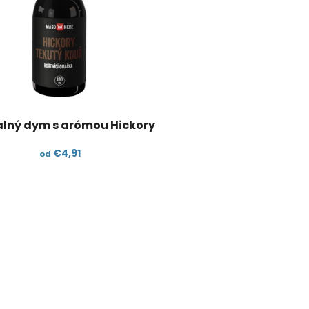
lný dym s arómou Hickory
€4,91
od