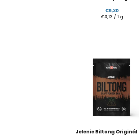
g
€5,30
Jednotková
€0,13 / 1 g
cena:
Jelenie Biltong Originál