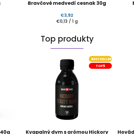
g
Bravčové medvedí cesnak 30g
€3,92
Jednotková
€0,13 / 1 g
cena:
Top produkty
BESTSELLER
TOP5
 40g
Kvapalný dym s arómou Hickory
Hovädz