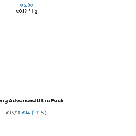
€5,30
Jednotková
€0,13 / 1 g
cena:
ong Advanced Ultra Pack
€15,90
€14
(–11 %)