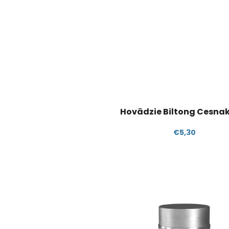
Hovädzie Biltong Cesna
€5,30