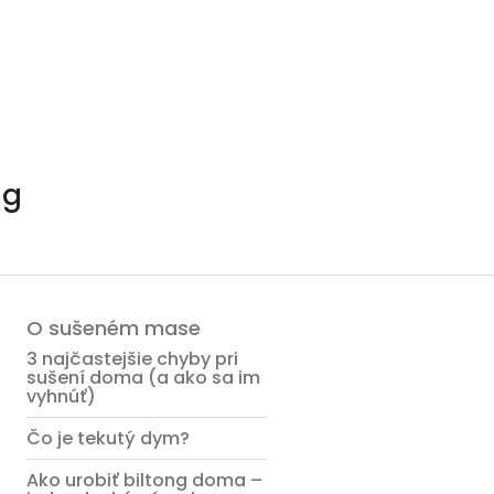
ng
O sušeném mase
3 najčastejšie chyby pri
sušení doma (a ako sa im
vyhnúť)
Čo je tekutý dym?
Ako urobiť biltong doma –