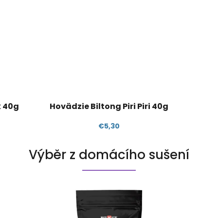
k 40g
Hovädzie Biltong Piri Piri 40g
€5,30
Výběr z domácího sušení