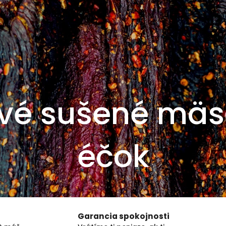
ivé sušené mäs
éčok
Garancia spokojnosti