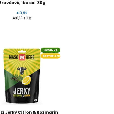
Bravčové, iba soľ 30g
€3,92
Jednotková
€0,13 / 1 g
cena:
NOVINKA
BESTSELLER
í Jerky Citrón & Rozmarín