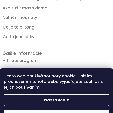
Ako sušiť mäso doma
Nutriční hodnoty
Co je to biltong
Co to jsou jerky
Ďalšie informácie
Affiliate program
Platba a doprava
Tento web používá soubory cookie. Dalším
Ochrana osobních údajů
procházením tohoto webu vyjadřujete souhlas s
jejich používáním.
Obchodní podmínky
Reklamační řád
Nastavenie