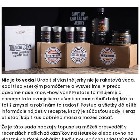
Nie je to veda!
Urobiť si vlastné jerky nie je raketová veda.
Radi ti so všetkým pomôžeme a vysvetlíme. A prečo
dávame naše know-how von? Pretože to milujeme a
chceme toto evanjelium sušeného mäsa šíriť ďalej. Má to
totiž zmysel a robí nám to radosť. Postup a všetky dôležité
informácie nájdeš v recepte, ktorý je súčasťou sady. Teraz
už stačí kúpiť kus dobrého mäsa a môžeš začať.
Že je táto sada naozaj v topuse sa môžeš presvedčiť v
recenziách našich zákazníkov na Heureke alebo rovno na
vlastné chuťové poháriky, keď s ňou spáchaš vlastný nářez