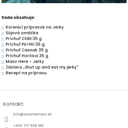
Sada obsahuje:
Korenicí prípravok na Jerky
Sójová omáčka
Príchuť Chilli 35 g
Príchuť Piri Piri 35 g
Príchuť Cesnak 35 g
Príchuť Horčica 35 g
Maso Here – Jerky
Zástera „Shut up and eat my jerky"
Recept na prípravu
Z
á
Kontakt
p
ä
info
@
susenemaso.sk
t
i
+420 737 899 189