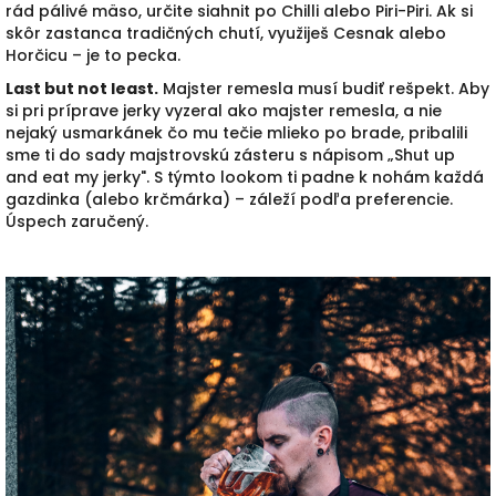
rád pálivé mäso, určite siahnit po Chilli alebo Piri-Piri. Ak si
skôr zastanca tradičných chutí, využiješ Cesnak alebo
Horčicu – je to pecka.
Last but not least.
Majster remesla musí budiť rešpekt. Aby
si pri príprave jerky vyzeral ako majster remesla, a nie
nejaký usmarkánek čo mu tečie mlieko po brade, pribalili
sme ti do sady majstrovskú zásteru s nápisom „Shut up
and eat my jerky". S týmto lookom ti padne k nohám každá
gazdinka (alebo krčmárka) – záleží podľa preferencie.
Úspech zaručený.