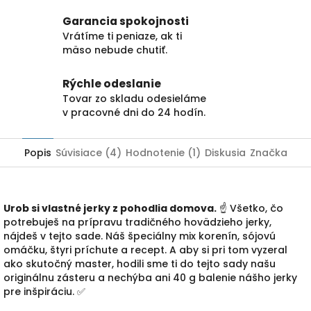
Garancia spokojnosti
Vrátíme ti peniaze, ak ti
mäso nebude chutiť.
Rýchle odeslanie
Tovar zo skladu odesieláme
v pracovné dni do 24 hodín.
Popis
Súvisiace (4)
Hodnotenie (1)
Diskusia
Značka
Urob si vlastné jerky z pohodlia domova.
☝ Všetko, čo
potrebuješ na prípravu tradičného hovädzieho jerky,
nájdeš v tejto sade. Náš špeciálny mix korenín, sójovú
omáčku, štyri príchute a recept. A aby si pri tom vyzeral
ako skutočný master, hodili sme ti do tejto sady našu
originálnu zásteru a nechýba ani 40 g balenie nášho jerky
pre inšpiráciu. ✅