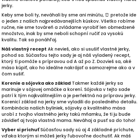
jerky.
Keby sme boli ty, neváhali by sme ani minútu, ⏰ pretože ide
o jeden z našich najpredávanejších kúskov. Všetko robíme
ručne, nie sme továreň a zvládame vyrobiť len obmedzené
množstvo, inak by sme neboli schopní ručiť za vysokú
kvalitu. Tak sa ponáhľaj.
Náš vlastný recept
Ak nevieš, ako si usušiť vlastné jerky,
pohod sa. Súčasťou tejto sady je aj náš vyladený recept,
ktorý ti pomôže s prípravou od A až po Z. Dozvieš sa, aké
mäso kúpiť, ako ho ideálne nakrájať a samozrejme ako a v
čom sušiť.
Korenie a sójovka ako základ
Takmer každé jerky sa
marinuje v sójovej omáčke a korení. Sójovka v tejto sade
patrí k tým najkvalitnejším a je perfektná na prípravu jerky.
Korenicí základ na jerky sme vyladili do posledného detailu.
Kombinácia našich byliniek, sójovky a kvalitného mäsa
urobí z tvojho vlastného jerky takú mňamku, že ti ju bude
závidieť aj tvoja vlastná mama. Neváhaj a pusť sa do toho!
Vyber si príchuť
Súčasťou sady sú aj 4 základné príchute,
vďaka ktorým si môžeš jerky ľubovoľne dochutiť. Ak máš