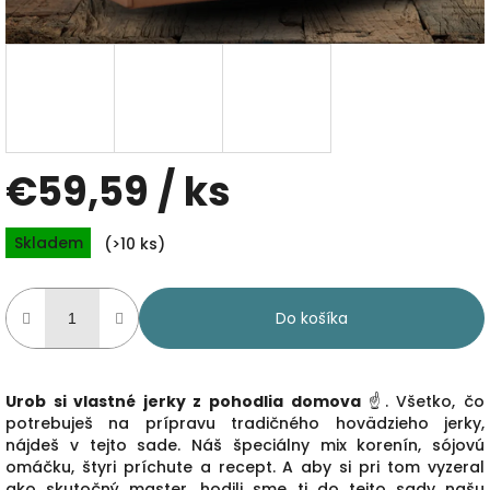
€59,59
/ ks
Jednotková
Skladem
(>10 ks)
cena:
Do košíka
Urob si vlastné jerky z pohodlia domova
☝️. Všetko, čo
potrebuješ na prípravu tradičného hovädzieho jerky,
nájdeš v tejto sade. Náš špeciálny mix korenín, sójovú
omáčku, štyri príchute a recept. A aby si pri tom vyzeral
ako skutočný master, hodili sme ti do tejto sady našu