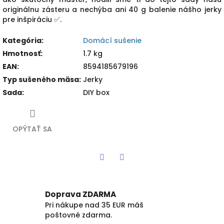
originálnu zásteru a nechýba ani 40 g balenie nášho jerky
pre inšpiráciu ✅.
Kategória
:
Domácí sušenie
Hmotnosť
:
1.7 kg
EAN
:
8594185679196
Typ sušeného mäsa
:
Jerky
Sada
:
DIY box
OPÝTAŤ SA
Twitter
Facebook
Doprava ZDARMA
Pri nákupe nad 35 EUR máš
poštovné zdarma.