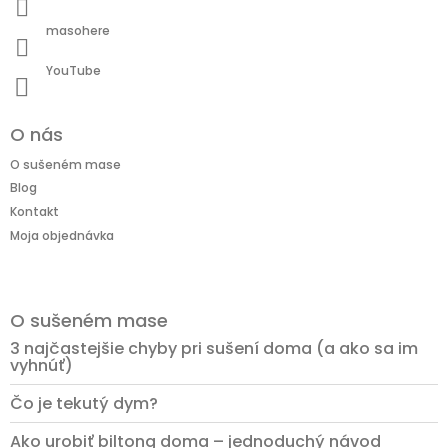
e
masohere
YouTube
O nás
O sušeném mase
Blog
Kontakt
Moja objednávka
O sušeném mase
3 najčastejšie chyby pri sušení doma (a ako sa im
vyhnúť)
Čo je tekutý dym?
Ako urobiť biltong doma – jednoduchý návod