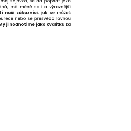
měj sojovka, se dá popsat jako
dná, má méně soli a výraznější
tí naši zákazníci
, jak se můžeš
Heurece nebo se přesvědč rovnou
My ji hodnotíme jako kvalitku za