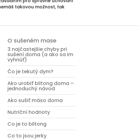
mi zásadním pro správné uchování
d nemáš takovou možnost, tak
O sušeném mase
3 najčastejšie chyby pri
sušení doma (a ako sa im
vyhnúť)
Čo je tekutý dym?
Ako urobiť biltong doma –
jednoduchý návod
Ako sušiť mäso doma
Nutriční hodnoty
Co je to biltong
Co to jsou jerky