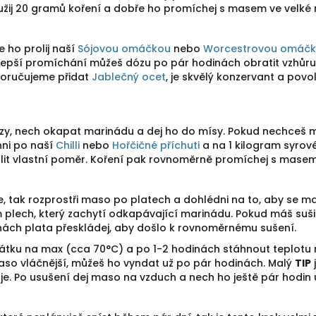
užij 20 gramů koření a dobře ho promíchej s masem ve velké 
 ho prolij naší
Sójovou omáčkou
nebo
Worcestrovou omáč
 lepší promíchání můžeš dózu po pár hodinách obratit vzhů
poručujeme přidat
Jablečný ocet
, je skvělý konzervant a pov
, nech okapat marinádu a dej ho do mísy. Pokud nechceš mas
ni po naší
Chilli
nebo
Hořčičné příchuti
a na 1 kilogram syrov
lit vlastní poměr. Koření pak rovnoměrně promíchej s masem 
, tak rozprostři maso po platech a dohlédni na to, aby se 
m plech, který zachytí odkapávající marinádu. Pokud máš suši
inách plata přeskládej, aby došlo k rovnoměrnému sušení.
tku na max (cca 70°C) a po 1-2 hodinách stáhnout teplotu 
maso vláčnější, můžeš ho vyndat už po pár hodinách. Malý
TIP
aje. Po usušení dej maso na vzduch a nech ho ještě pár hodin u