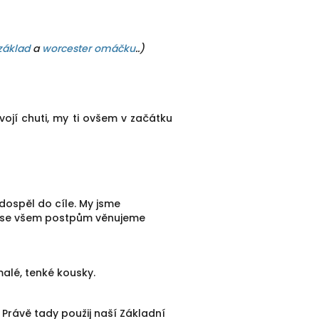
základ
a
worcester omáčku
..)
ojí chuti, my ti ovšem v začátku
 dospěl do cíle. My jsme
e se všem postpům věnujeme
malé, tenké kousky.
Právě tady použij naší Základní