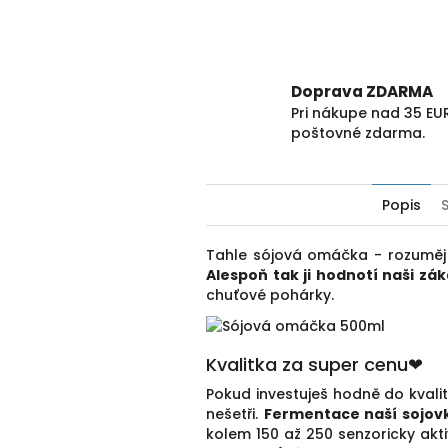
Doprava ZDARMA
Pri nákupe nad 35 E
poštovné zdarma.
Popis
Tahle sójová omáčka - rozuměj 
Alespoň tak ji hodnotí naši zák
chuťové pohárky.
Kvalitka za super cenu❤
Pokud investuješ hodně do kvali
nešetři.
Fermentace naší sojovk
kolem 150 až 250 senzoricky ak