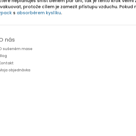
které neplánuješ sníst během pár dní, tak je tento krok vel
zavakuovat, protože cílem je zamezit přístupu vzduchu. Poku
ypack
s
absorbérem kyslíku
.
O nás
O sušeném mase
Blog
Kontakt
Moja objednávka