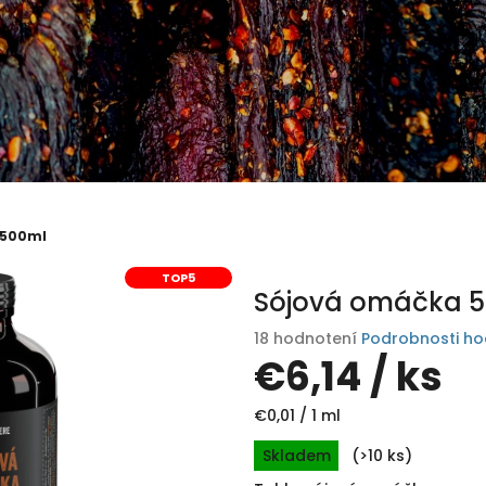
 500ml
TOP5
Sójová omáčka 
Priemerné
18 hodnotení
Podrobnosti ho
hodnotenie
€6,14
/ ks
produktu
je
Jednotková
€0,01 / 1 ml
4,9
cena:
z
Skladem
(>10 ks)
5