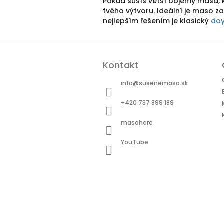
Pokud sušíš větší objemy masa, 
tvého výtvoru. Ideální je maso 
nejlepším řešením je klasický
do
Z
á
Kontakt
p
ä
info
@
susenemaso.sk
t
i
+420 737 899 189
e
masohere
YouTube