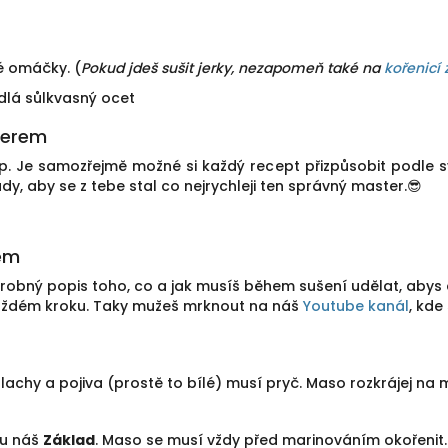
vé omáčky. (
Pokud jdeš sušit jerky, nezapomeň také na
kořenicí 
dlá sůl
kvasný ocet
sterem
p. Je samozřejmě možné si každý recept přizpůsobit podle sv
, aby se z tebe stal co nejrychleji ten správný master.😎
kem
podrobný popis toho, co a jak musíš během sušení udělat, abys
aždém kroku. Taky mužeš mrknout na náš
Youtube kanál
, kd
lachy a pojiva (prostě to bílé) musí pryč. Maso rozkrájej na 
nu náš
Základ
. Maso se musí vždy před marinováním okořenit. 