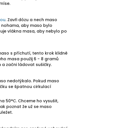
míse.
kou
. Zavři dózu a nech maso
ru nohama, aby maso bylo
oluje vlákna masa, aby nebylo po
o s příchutí, tento krok klidně
ého masa použij 6 - 8 gramů
a začni ládovat sušičky.
maso nedotýkalo. Pokud maso
čku se špatnou cirkulací
na 50°C. Chceme ho vysušit,
jak poznat že už se maso
ležet.