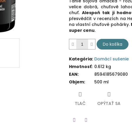
hviezdičiek.
Tahle sójová omáčka - rozu
velice dobrá, chuťově laho
chuť.
Alespoň tak ji hodno
přesvědčit v recenzích na 
na vlastní chuťové pohárky.
super cenu
.
Do košíka
Kategória
:
Domácí sušenie
Hmotnosť
:
0.612 kg
EAN
:
8594185679080
Objem
:
500 ml
TLAČ
OPÝTAŤ SA
Twitter
Facebook