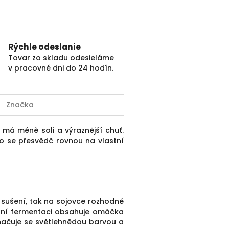
Rýchle odeslanie
Tovar zo skladu odesieláme
v pracovné dni do 24 hodín.
Značka
má méně soli a výraznější chuť.
bo se přesvědč rovnou na vlastní
 sušení, tak na sojovce rozhodně
rodní fermentaci obsahuje omáčka
načuje se světlehnědou barvou a