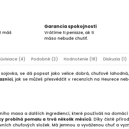
Garancia spokojnosti
UR máš
Vrátíme ti peniaze, ak ti
mäso nebude chutiť.
Súvisiace (4)
Podobné (2)
Hodnotenie (18)
Diskusia (1)
sojovka, se dá popsat jako velice dobrá, chuťově lahodná, 
azníci
, jak se můžeš přesvědčit v recenzích na Heurece ne
tního masa a dalších ingrediencí, které používáš na domácí
y probíhá pomalu a trvá několik měsíců
. Díky čistě pří
tivních chuťových složek. Má jemnou a vyváženou chuť a vyz