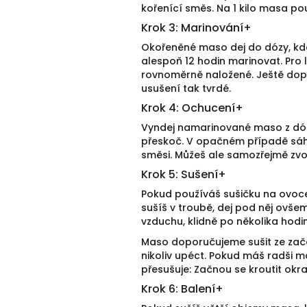
kořenící směs. Na 1 kilo masa po
Krok 3: Marinování
+
Okořeněné maso dej do dózy, kde
alespoň 12 hodin marinovat. Pro
rovnoměrně naložené. Ještě do
usušení tak tvrdé.
Krok 4: Ochucení
+
Vyndej namarinované maso z dózy
přeskoč. V opačném případě sáh
směsi. Můžeš ale samozřejmě zvo
Krok 5: Sušení
+
Pokud používáš sušičku na ovoce
sušíš v troubě, dej pod něj ovše
vzduchu, klidně po několika hod
Maso doporučujeme sušit ze začá
nikoliv upéct. Pokud máš radši 
přesušuje: Začnou se kroutit okr
Krok 6: Balení
+