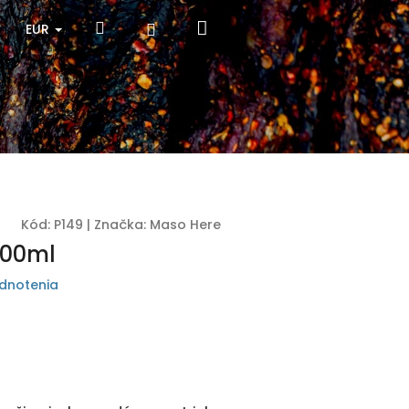
Nákupný
Hľadať
Prihlásenie
EUR
košík
Kód:
P149
|
Značka:
Maso Here
500ml
dnotenia