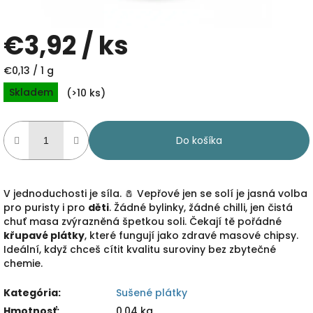
€3,92
/ ks
Jednotková
€0,13 / 1 g
cena:
Skladem
(>10 ks)
Do košíka
V jednoduchosti je síla. 🧂 Vepřové jen se solí je jasná volba
pro puristy i pro
děti
. Žádné bylinky, žádné chilli, jen čistá
chuť masa zvýrazněná špetkou soli. Čekají tě pořádné
křupavé plátky
, které fungují jako zdravé masové chipsy.
Ideální, když chceš cítit kvalitu suroviny bez zbytečné
chemie.
Kategória
:
Sušené plátky
Hmotnosť
:
0.04 kg