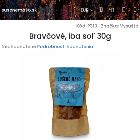
Prejsť
Nák
Hľadať
Prihlásen
na
EUR
susenemaso.sk
obsah
koší
Kód:
P310
|
Značka:
Vysušto
Bravčové, iba soľ 30g
Priemerné
Neohodnotené
Podrobnosti hodnotenia
hodnotenie
produktu
je
0,0
z
5
hviezdičiek.