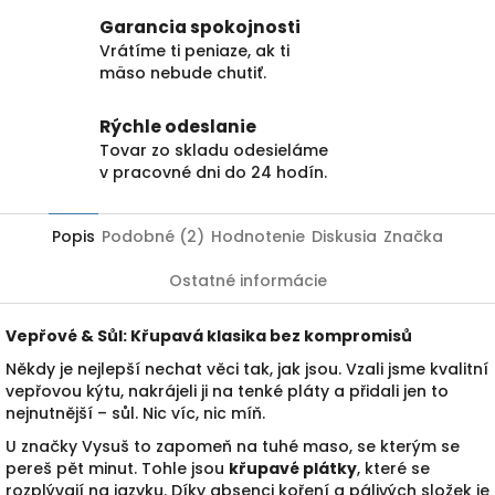
Garancia spokojnosti
Vrátíme ti peniaze, ak ti
mäso nebude chutiť.
Rýchle odeslanie
Tovar zo skladu odesieláme
v pracovné dni do 24 hodín.
Popis
Podobné (2)
Hodnotenie
Diskusia
Značka
Ostatné informácie
Vepřové & Sůl: Křupavá klasika bez kompromisů
Někdy je nejlepší nechat věci tak, jak jsou. Vzali jsme kvalitní
vepřovou kýtu, nakrájeli ji na tenké pláty a přidali jen to
nejnutnější – sůl. Nic víc, nic míň.
U značky Vysuš to zapomeň na tuhé maso, se kterým se
pereš pět minut. Tohle jsou
křupavé plátky
, které se
rozplývají na jazyku. Díky absenci koření a pálivých složek je