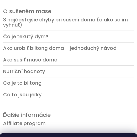
O sušeném mase
3 najčastejšie chyby pri sušení doma (a ako sa im
vyhnúť)
Čo je tekutý dym?
Ako urobiť biltong doma – jednoduchý návod
Ako sušiť mäso doma
Nutriční hodnoty
Co je to biltong
Co to jsou jerky
Ďalšie informácie
Affiliate program
Platba a doprava