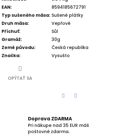
EAN
:
8594185672791
Typ sušeného mäsa
:
Sušené plátky
Druh mäsa
:
Vepřové
Příchuť
:
Sůl
Gramáž
:
30g
Země původu
:
Česká republika
Značka
:
Vysušto
OPÝTAŤ SA
Twitter
Facebook
Doprava ZDARMA
Pri nákupe nad 35 EUR máš
poštovné zdarma.