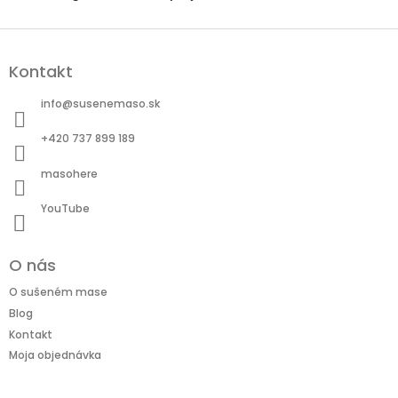
Z
á
Kontakt
p
ä
info
@
susenemaso.sk
t
i
+420 737 899 189
e
masohere
YouTube
O nás
O sušeném mase
Blog
Kontakt
Moja objednávka