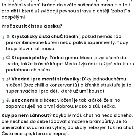
to ideální vstupní brána do světa sušeného masa – a to i
pro
děti
, které už zvládají pevnou stravu a chtějí "zobat" s
dospělými.
Proč zkusit čistou klasiku?
🧂
Krystalicky čistá chuť:
Ideální, pokud nemáš rád
překombinované koření nebo pálivé experimenty. Tady
hraje hlavní roli maso.
💥
Křupavé plátky:
Žádná guma. Maso je vysušené do
tvrda, takže krásně křupe. Místo žvýkání si užiješ strukturu
podobnou chipsům.
👶
Vhodné i pro menší strávníky:
Díky jednoduchému
složení (bez chilli a konzervantů) a křehké struktuře je to
super svačina i pro děti, které už umí kousat.
💪
Bez chemie a éček:
Složení je tak krátké, že si ho
zapamatuješ na první dobrou. Maso a sůl. Tečka.
Kdy po něm sáhnout?
Kdykoliv máš chuť na něco slaného,
ale nechceš do sebe ládovat smažené brambůrky. Je to
univerzální svačina na výlety, do školy nebo jen tak na chuť.
Čistá energie, která se nepřejí.