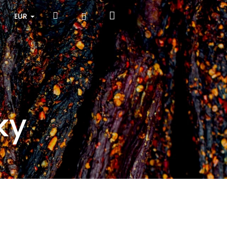
Nákupný
Hľadať
Prihlásenie
EUR
košík
ky