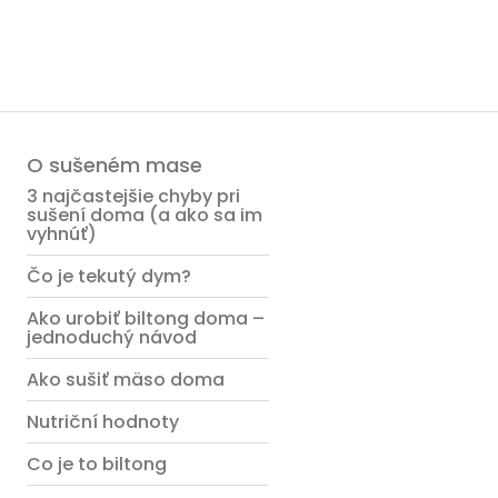
O sušeném mase
3 najčastejšie chyby pri
sušení doma (a ako sa im
vyhnúť)
Čo je tekutý dym?
Ako urobiť biltong doma –
jednoduchý návod
Ako sušiť mäso doma
Nutriční hodnoty
Co je to biltong