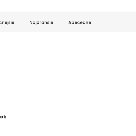
g
cnejšie
Najdrahšie
Abecedne
ook