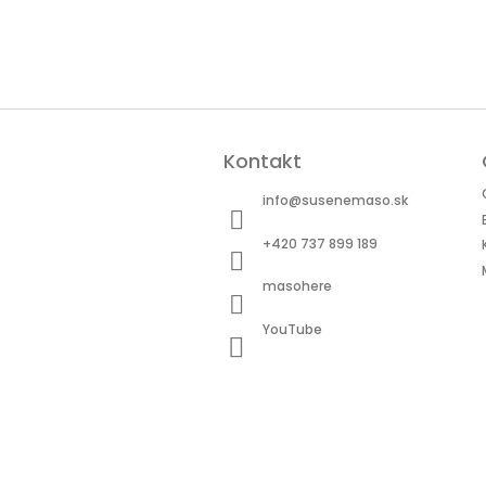
Z
á
Kontakt
p
ä
info
@
susenemaso.sk
t
i
+420 737 899 189
e
masohere
YouTube