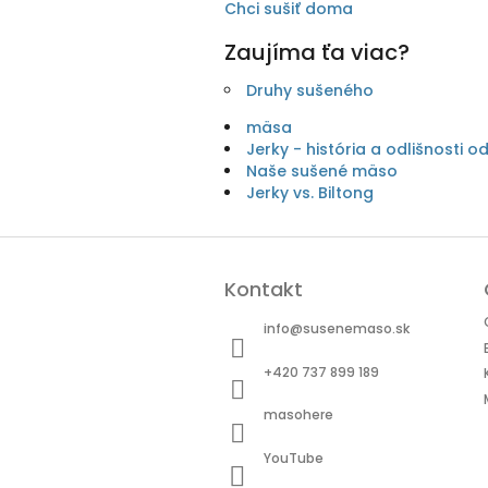
Chci sušiť doma
Zaujíma ťa viac?
Druhy sušeného
mäsa
Jerky - história a odlišnosti o
Naše sušené mäso
Jerky vs. Biltong
Z
á
Kontakt
p
ä
info
@
susenemaso.sk
t
i
+420 737 899 189
e
masohere
YouTube