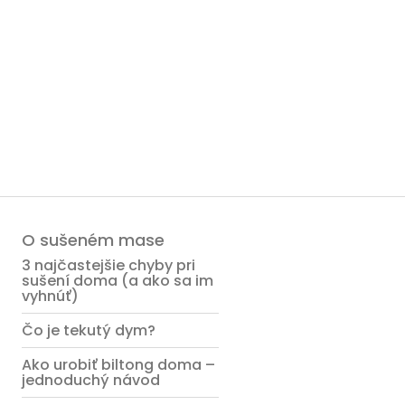
O sušeném mase
3 najčastejšie chyby pri
sušení doma (a ako sa im
vyhnúť)
Čo je tekutý dym?
Ako urobiť biltong doma –
jednoduchý návod