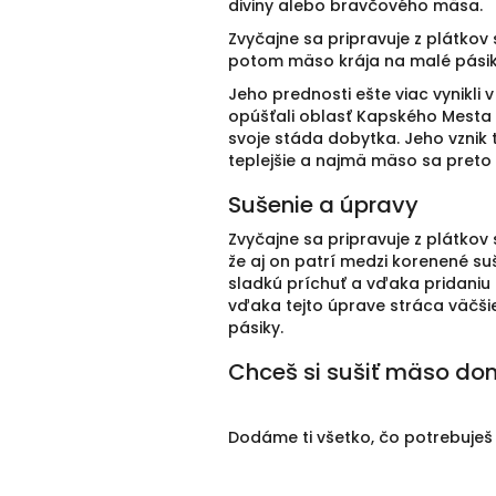
diviny alebo bravčového mäsa.
Zvyčajne sa pripravuje z plátko
potom mäso krája na malé pásik
Jeho prednosti ešte viac vynikli
opúšťali oblasť Kapského Mesta a
svoje stáda dobytka. Jeho vznik
teplejšie a najmä mäso sa preto r
Sušenie a úpravy
Zvyčajne sa pripravuje z plátko
že aj on patrí medzi korenené s
sladkú príchuť a vďaka pridaniu 
vďaka tejto úprave stráca väčšie
pásiky.
Chceš si sušiť mäso d
Dodáme ti všetko, čo potrebuješ