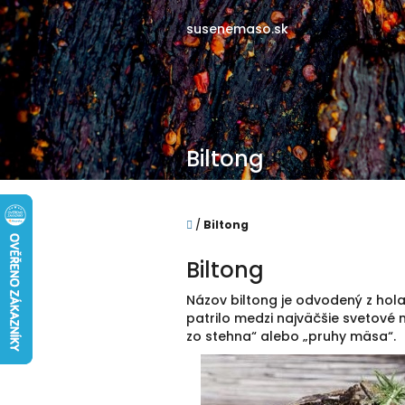
Prejsť
na
susenemaso.sk
obsah
Biltong
Domov
/
Biltong
Biltong
Názov biltong je odvodený z hol
patrilo medzi najväčšie svetové 
zo stehna“ alebo „pruhy mäsa“.