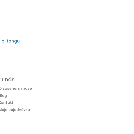
d biltongu
O nás
O sušeném mase
Blog
Kontakt
Moja objednávka