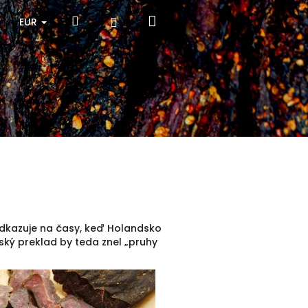
Nákupný
Hľadať
Prihlásenie
EUR
košík
Odkazuje na časy, keď Holandsko
ský preklad by teda znel „pruhy