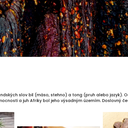
andských slov bil (mäso, stehno) a tong (pruh alebo jazyk). 
mocnosti a juh Afriky bol jeho výsadným územím. Doslovný če