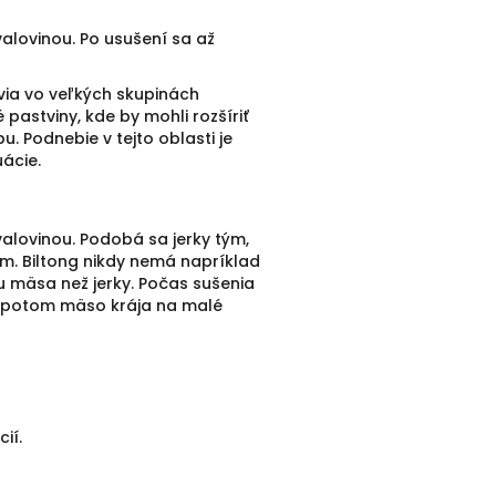
alovinou. Po usušení sa až
ovia vo veľkých skupinách
astviny, kde by mohli rozšíriť
 Podnebie v tejto oblasti je
uácie.
alovinou. Podobá sa jerky tým,
m. Biltong nikdy nemá napríklad
u mäsa než jerky. Počas sušenia
až potom mäso krája na malé
ií.