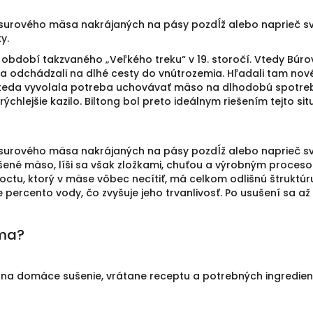
v surového mäsa nakrájaných na pásy pozdĺž alebo naprieč sv
y.
 v období takzvaného „Veľkého treku“ v 19. storočí. Vtedy Búr
 odchádzali na dlhé cesty do vnútrozemia. Hľadali tam nové p
 teda vyvolala potreba uchovávať mäso na dlhodobú spotrebu.
ýchlejšie kazilo. Biltong bol preto ideálnym riešením tejto sit
v surového mäsa nakrájaných na pásy pozdĺž alebo naprieč sv
ušené mäso, líši sa však zložkami, chuťou a výrobným proceso
octu, ktorý v mäse vôbec necítiť, má celkom odlišnú štruktúr
 percento vody, čo zvyšuje jeho trvanlivosť. Po usušení sa 
oma?
 na domáce sušenie, vrátane receptu a potrebných ingredienc