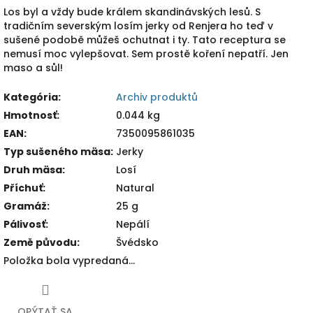
Los byl a vždy bude králem skandinávských lesů. S
tradičním severským losím jerky od Renjera ho teď v
sušené podobě můžeš ochutnat i ty. Tato receptura se
nemusí moc vylepšovat. Sem prostě koření nepatří. Jen
maso a sůl!
Kategória
:
Archiv produktů
Hmotnosť
:
0.044 kg
EAN
:
7350095861035
Typ sušeného mäsa
:
Jerky
Druh mäsa
:
Losí
Příchuť
:
Natural
Gramáž
:
25 g
Pálivosť
:
Nepálí
Země původu
:
Švédsko
Položka bola vypredaná…
OPÝTAŤ SA