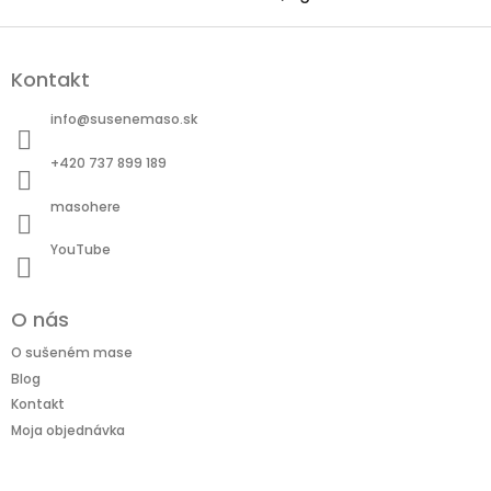
Z
á
Kontakt
p
ä
info
@
susenemaso.sk
t
i
+420 737 899 189
e
masohere
YouTube
O nás
O sušeném mase
Blog
Kontakt
Moja objednávka