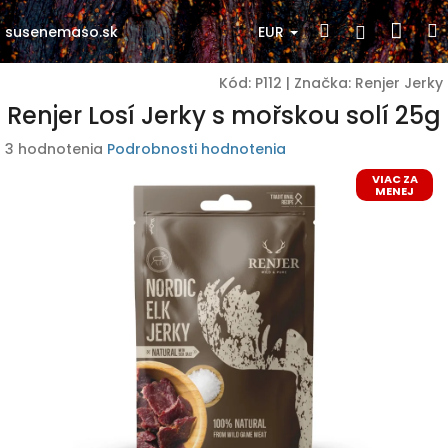
Prejsť
Nák
Hľadať
Prihlásen
na
EUR
susenemaso.sk
obsah
koší
Kód:
P112
|
Značka:
Renjer Jerky
Renjer Losí Jerky s mořskou solí 25g
Priemerné
3 hodnotenia
Podrobnosti hodnotenia
hodnotenie
VIAC ZA
produktu
MENEJ
je
4,7
z
5
hviezdičiek.