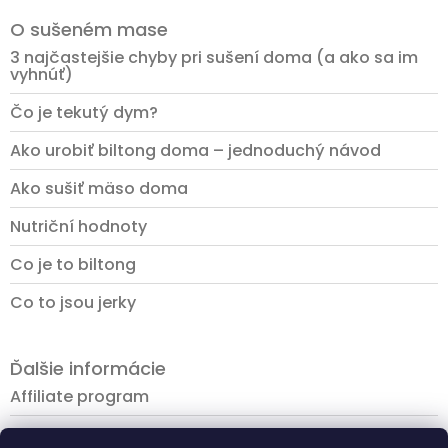
O sušeném mase
3 najčastejšie chyby pri sušení doma (a ako sa im
vyhnúť)
Čo je tekutý dym?
Ako urobiť biltong doma – jednoduchý návod
Ako sušiť mäso doma
Nutriční hodnoty
Co je to biltong
Co to jsou jerky
Ďalšie informácie
Affiliate program
Platba a doprava