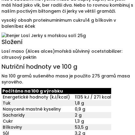
máš hlad jako vlk, ber radši dva. Nebo to rovnou kombinuj s
naším poctivým biltongem či jerky ve větší gramáži.
vysoký obsah proteinu
minimum cukru
14 g bílkovin v
balení
bez éček
Složení
Losí maso (Alces alces)
mořská sůl
vinný ocet
stabilizer:
citrusový pektin
Nutriční hodnoty ve 100 g
Na 100 gramů sušeného masa je použito 275 gramů masa
syrového.
Počítáno na 100 g výrobku
Energetické hodnoty (kJ/kcal)
1135 kJ / 271 kcal
Tuk
1,8 g
Nasycené mastné kyseliny
0,9 g
Sacharidy
2 g
Cukr
1,3 g
Bílkoviny
53,5 g
Sůl
3,2 g