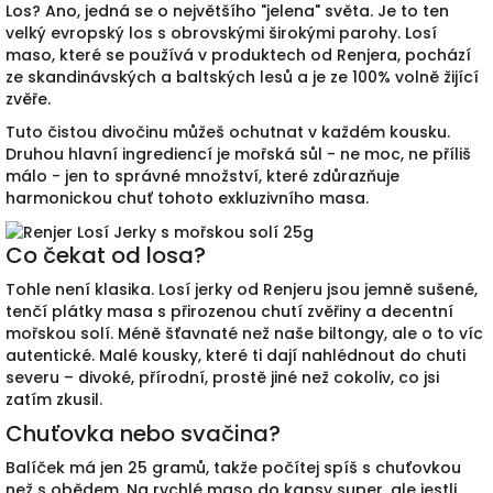
Los? Ano, jedná se o největšího "jelena" světa. Je to ten
velký evropský los s obrovskými širokými parohy. Losí
maso, které se používá v produktech od Renjera, pochází
ze skandinávských a baltských lesů a je ze 100% volně žijící
zvěře.
Tuto čistou divočinu můžeš ochutnat v každém kousku.
Druhou hlavní ingrediencí je mořská sůl - ne moc, ne příliš
málo - jen to správné množství, které zdůrazňuje
harmonickou chuť tohoto exkluzivního masa.
Co čekat od losa?
Tohle není klasika. Losí jerky od Renjeru jsou jemně sušené,
tenčí plátky masa s přirozenou chutí zvěřiny a decentní
mořskou solí. Méně šťavnaté než naše biltongy, ale o to víc
autentické. Malé kousky, které ti dají nahlédnout do chuti
severu – divoké, přírodní, prostě jiné než cokoliv, co jsi
zatím zkusil.
Chuťovka nebo svačina?
Balíček má jen 25 gramů, takže počítej spíš s chuťovkou
než s obědem. Na rychlé maso do kapsy super, ale jestli