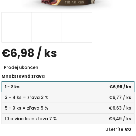
€6,98
/ ks
Jednotková
Prodej ukončen
cena:
Množstevná zľava
1 - 2 ks
€6,98
/ ks
3 - 4 ks = zľava 3 %
€6,77
/ ks
5 - 9 ks = zľava 5 %
€6,63
/ ks
10 a viac ks = zľava 7 %
€6,49
/ ks
Ušetríte
€0