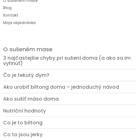
O sušeném mase
Blog
Kontakt
Moja objednávka
O sušeném mase
3 najčastejšie chyby pri sušení doma (a ako sa im
vyhnúť)
Čo je tekutý dym?
Ako urobiť biltong doma – jednoduchý návod
Ako sušiť mäso doma
Nutriční hodnoty
Co je to biltong
Co to jsou jerky