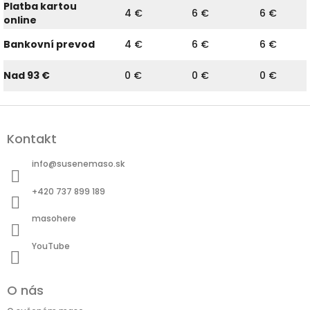
Platba kartou
4 €
6 €
6 €
online
Bankovní prevod
4 €
6 €
6 €
Nad 93 €
0 €
0 €
0 €
Z
á
Kontakt
p
ä
info
@
susenemaso.sk
t
i
+420 737 899 189
e
masohere
YouTube
O nás