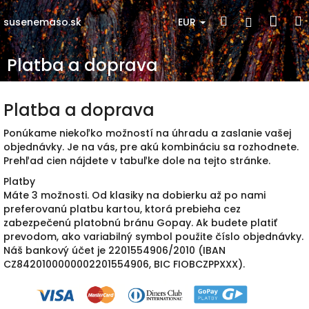
Prejsť
Nák
Hľadať
Prihlásen
na
EUR
susenemaso.sk
obsah
koší
Platba a doprava
Platba a doprava
Ponúkame niekoľko možností na úhradu a zaslanie vašej
objednávky. Je na vás, pre akú kombináciu sa rozhodnete.
Prehľad cien nájdete v tabuľke dole na tejto stránke.
Platby
Máte 3 možnosti. Od klasiky na dobierku až po nami
preferovanú platbu kartou, ktorá prebieha cez
zabezpečenú platobnú bránu Gopay. Ak budete platiť
prevodom, ako variabilný symbol použite číslo objednávky.
Náš bankový účet je 2201554906/2010 (IBAN
CZ8420100000002201554906, BIC FIOBCZPPXXX).