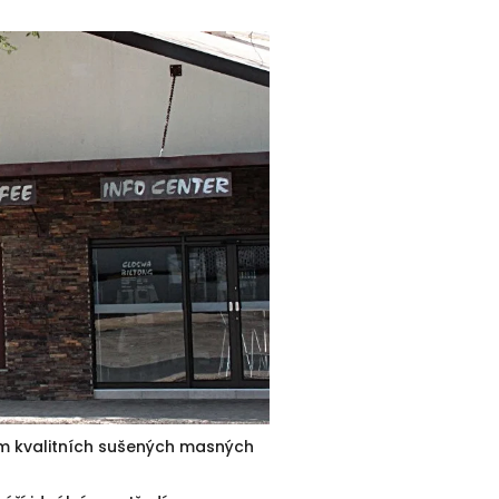
mem kvalitních sušených masných