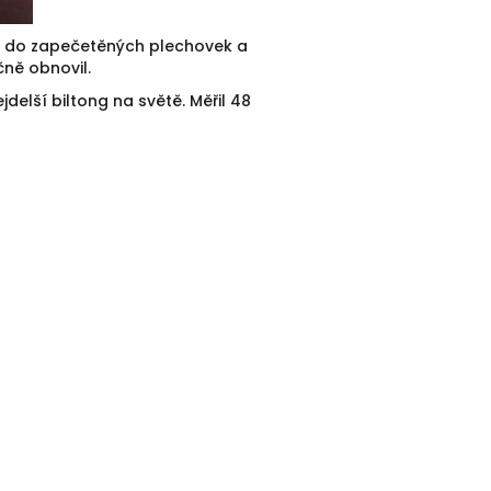
len do zapečetěných plechovek a
ně obnovil.
jdelší biltong na světě. Měřil 48