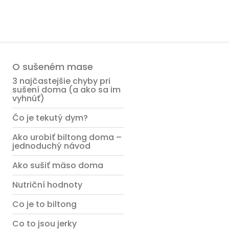
O sušeném mase
3 najčastejšie chyby pri
sušení doma (a ako sa im
vyhnúť)
Čo je tekutý dym?
Ako urobiť biltong doma –
jednoduchý návod
Ako sušiť mäso doma
Nutriční hodnoty
Co je to biltong
Co to jsou jerky