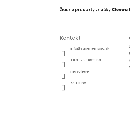
Žiadne produkty značky
Closwa 
Z
á
Kontakt
p
ä
info
@
susenemaso.sk
t
i
+420 737 899 189
e
masohere
YouTube