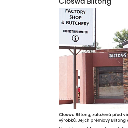
Closwa Biltong
Closwa Biltong, založená před v
výrobků. Jejich prémiový Biltong