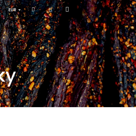
Nákupný
Hľadať
Prihlásenie
EUR
košík
ky