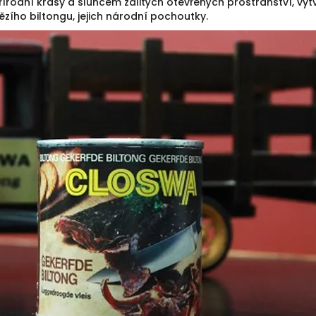
rodní krásy a sluncem zalitých otevřených prostranství, vytv
ězího biltongu, jejich národní pochoutky.