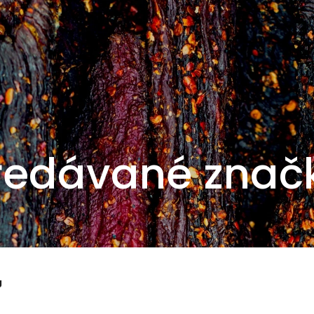
redávané znač
g