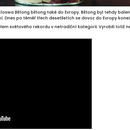
a Closwa Biltong biltong také do Evropy. Biltong byl tehdy ba
. Dnes po téměř třech desetiletích se dovoz do Evropy koneč
lem světového rekordu v netradiční kategorii. Vyrobili totiž ne