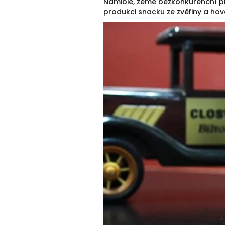
Namibie, země bezkonkurenční pří
produkci snacku ze zvěřiny a hov